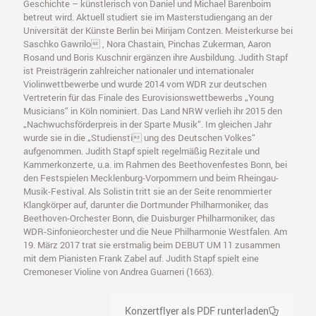
Geschichte – künstlerisch von Daniel und Michael Barenboim
betreut wird. Aktuell studiert sie im Masterstudiengang an der
Universität der Künste Berlin bei Mirijam Contzen. Meisterkurse bei
Saschko Gawrilo , Nora Chastain, Pinchas Zukerman, Aaron
Rosand und Boris Kuschnir ergänzen ihre Ausbildung. Judith Stapf
ist Preisträgerin zahlreicher nationaler und internationaler
Violinwettbewerbe und wurde 2014 vom WDR zur deutschen
Vertreterin für das Finale des Eurovisionswettbewerbs „Young
Musicians“ in Köln nominiert. Das Land NRW verlieh ihr 2015 den
„Nachwuchsförderpreis in der Sparte Musik“. Im gleichen Jahr
wurde sie in die „Studiensti ung des Deutschen Volkes“
aufgenommen. Judith Stapf spielt regelmäßig Rezitale und
Kammerkonzerte, u.a. im Rahmen des Beethovenfestes Bonn, bei
den Festspielen Mecklenburg-Vorpommern und beim Rheingau-
Musik-Festival. Als Solistin tritt sie an der Seite renommierter
Klangkörper auf, darunter die Dortmunder Philharmoniker, das
Beethoven-Orchester Bonn, die Duisburger Philharmoniker, das
WDR-Sinfonieorchester und die Neue Philharmonie Westfalen. Am
19. März 2017 trat sie erstmalig beim DEBUT UM 11 zusammen
mit dem Pianisten Frank Zabel auf. Judith Stapf spielt eine
Cremoneser Violine von Andrea Guarneri (1663).
Konzertflyer als PDF runterladen