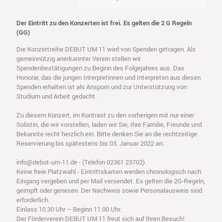
Der Eintritt zu den Konzerten ist frei. Es gelten die 2 G Regeln
(GG)
Die Konzertreihe DEBUT UM 11 wird von Spenden getragen. Als
gemeinnützig anerkannter Verein stellen wir
Spendenbestätigungen zu Beginn des Folgejahres aus. Das
Honorar, das die jungen Interpretinnen und Interpreten aus diesen
Spenden erhalten ist als Ansporn und zur Unterstützung von
Studium und Arbeit gedacht.
Zu diesem Konzert, im Kontrast zu den vorherigen mit nur einer
Solistin, die wir vorstellen, laden wir Sie, Ihre Familie, Freunde und
Bekannte recht herzlich ein. Bitte denken Sie an die rechtzeitige
Reservierung bis spätestens bis 03. Januar 2022 an:
info@debut-um-11.de - (Telefon 02361 23702).
Keine freie Platzwahl - Eintrittskarten werden chronologisch nach
Eingang vergeben und per Mail versendet. Es gelten die 2G-Regeln,
geimpft oder genesen. Der Nachweis sowie Personalausweis sind
erforderlich.
Einlass 10.30 Uhr – Beginn 11.00 Uhr.
Der Förderverein DEBUT UM 11 freut sich auf Ihren Besuch!