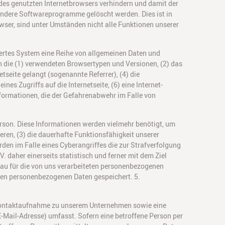
 des genutzten Internetbrowsers verhindern und damit der
 andere Softwareprogramme gelöscht werden. Dies ist in
wser, sind unter Umständen nicht alle Funktionen unserer
siertes System eine Reihe von allgemeinen Daten und
n die (1) verwendeten Browsertypen und Versionen, (2) das
tseite gelangt (sogenannte Referrer), (4) die
es Zugriffs auf die Internetseite, (6) eine Internet-
nformationen, die der Gefahrenabwehr im Falle von
erson. Diese Informationen werden vielmehr benötigt, um
mieren, (3) die dauerhafte Funktionsfähigkeit unserer
en im Falle eines Cyberangriffes die zur Strafverfolgung
daher einerseits statistisch und ferner mit dem Ziel
eau für die von uns verarbeiteten personenbezogenen
nen personenbezogenen Daten gespeichert. 5.
e Kontaktaufnahme zu unserem Unternehmen sowie eine
-Mail-Adresse) umfasst. Sofern eine betroffene Person per