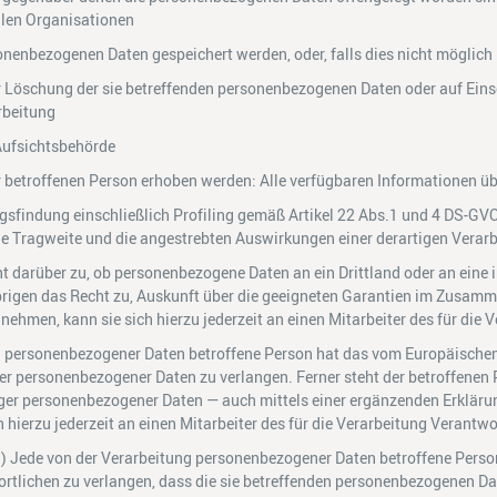
alen Organisationen
sonenbezogenen Daten gespeichert werden, oder, falls dies nicht möglich i
r Löschung der sie betreffenden personenbezogenen Daten oder auf Ein
rbeitung
Aufsichtsbehörde
 betroffenen Person erhoben werden: Alle verfügbaren Informationen üb
gsfindung einschließlich Profiling gemäß Artikel 22 Abs.1 und 4 DS-GV
die Tragweite und die angestrebten Auswirkungen einer derartigen Verarb
ht darüber zu, ob personenbezogene Daten an ein Drittland oder an eine 
m Übrigen das Recht zu, Auskunft über die geeigneten Garantien im Zusam
nehmen, kann sie sich hierzu jederzeit an einen Mitarbeiter des für die
g personenbezogener Daten betroffene Person hat das vom Europäischen
ger personenbezogener Daten zu verlangen. Ferner steht der betroffenen
iger personenbezogener Daten — auch mittels einer ergänzenden Erkläru
 hierzu jederzeit an einen Mitarbeiter des für die Verarbeitung Verantw
 Jede von der Verarbeitung personenbezogener Daten betroffene Person
lichen zu verlangen, dass die sie betreffenden personenbezogenen Dat