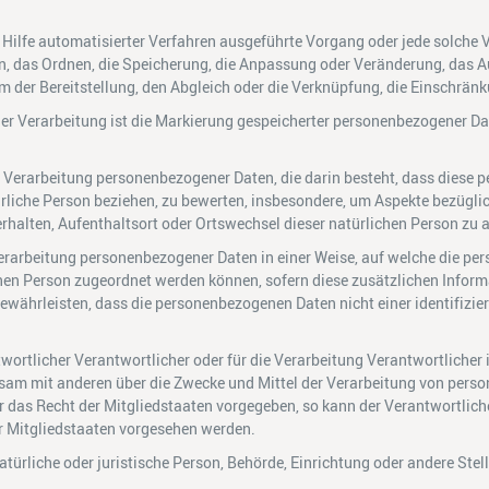
ne Hilfe automatisierter Verfahren ausgeführte Vorgang oder jede sol
on, das Ordnen, die Speicherung, die Anpassung oder Veränderung, das 
m der Bereitstellung, den Abgleich oder die Verknüpfung, die Einschrän
 Verarbeitung ist die Markierung gespeicherter personenbezogener Date
rten Verarbeitung personenbezogener Daten, die darin besteht, dass die
ürliche Person beziehen, zu bewerten, insbesondere, um Aspekte bezüglic
Verhalten, Aufenthaltsort oder Ortswechsel dieser natürlichen Person zu
arbeitung personenbezogener Daten in einer Weise, auf welche die pe
enen Person zugeordnet werden können, sofern diese zusätzlichen Info
währleisten, dass die personenbezogenen Daten nicht einer identifizier
ortlicher Verantwortlicher oder für die Verarbeitung Verantwortlicher is
einsam mit anderen über die Zwecke und Mittel der Verarbeitung von per
er das Recht der Mitgliedstaaten vorgegeben, so kann der Verantwortlic
 Mitgliedstaaten vorgesehen werden.
atürliche oder juristische Person, Behörde, Einrichtung oder andere Ste