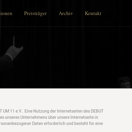
sionen
Preisträger
Archiv
Kontakt
T UM 11 e.V.. Eine Nutzung der Internetseiten des DEBUT
es unseres Unternehmens über unsere Internetseite in
sonenbezogener Daten erforderlich und besteht für eine