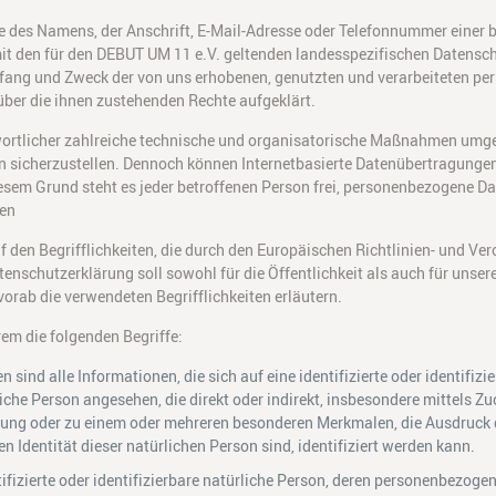
 des Namens, der Anschrift, E-Mail-Adresse oder Telefonnummer einer bet
 den für den DEBUT UM 11 e.V. geltenden landesspezifischen Datensc
mfang und Zweck der von uns erhobenen, genutzten und verarbeiteten p
über die ihnen zustehenden Rechte aufgeklärt.
twortlicher zahlreiche technische und organisatorische Maßnahmen umge
n sicherzustellen. Dennoch können Internetbasierte Datenübertragungen
esem Grund steht es jeder betroffenen Person frei, personenbezogene Da
gen
 den Begrifflichkeiten, die durch den Europäischen Richtlinien- und Ve
schutzerklärung soll sowohl für die Öffentlichkeit als auch für unser
vorab die verwendeten Begrifflichkeiten erläutern.
em die folgenden Begriffe:
d alle Informationen, die sich auf eine identifizierte oder identifizi
rliche Person angesehen, die direkt oder indirekt, insbesondere mittels
ung oder zu einem oder mehreren besonderen Merkmalen, die Ausdruck d
en Identität dieser natürlichen Person sind, identifiziert werden kann.
tifizierte oder identifizierbare natürliche Person, deren personenbezog