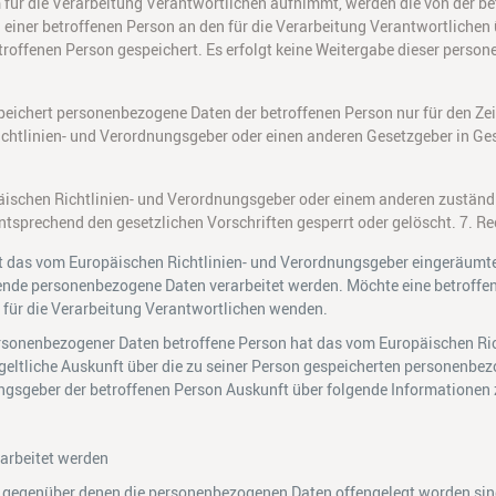
m für die Verarbeitung Verantwortlichen aufnimmt, werden die von der 
on einer betroffenen Person an den für die Verarbeitung Verantwortlich
roffenen Person gespeichert. Es erfolgt keine Weitergabe dieser perso
 speichert personenbezogene Daten der betroffenen Person nur für den Z
Richtlinien- und Verordnungsgeber oder einen anderen Gesetzgeber in Ges
äischen Richtlinien- und Verordnungsgeber oder einem anderen zuständ
sprechend den gesetzlichen Vorschriften gesperrt oder gelöscht. 7. Re
t das vom Europäischen Richtlinien- und Verordnungsgeber eingeräumte 
ffende personenbezogene Daten verarbeitet werden. Möchte eine betroff
es für die Verarbeitung Verantwortlichen wenden.
rsonenbezogener Daten betroffene Person hat das vom Europäischen Ric
geltliche Auskunft über die zu seiner Person gespeicherten personenbez
ungsgeber der betroffenen Person Auskunft über folgende Informationen
rarbeitet werden
 gegenüber denen die personenbezogenen Daten offengelegt worden sind