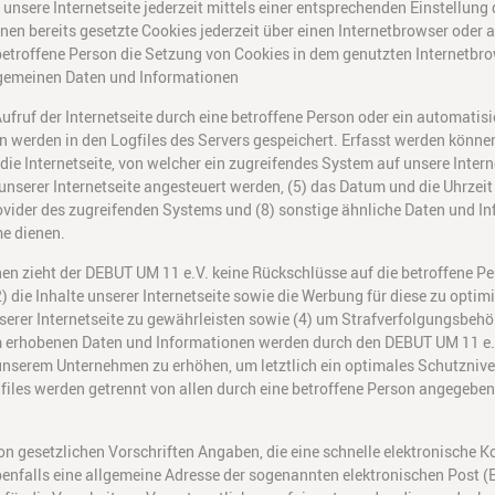
unsere Internetseite jederzeit mittels einer entsprechenden Einstellung
en bereits gesetzte Cookies jederzeit über einen Internetbrowser oder
betroffene Person die Setzung von Cookies in dem genutzten Internetbro
llgemeinen Daten und Informationen
Aufruf der Internetseite durch eine betroffene Person oder ein automati
 werden in den Logfiles des Servers gespeichert. Erfasst werden könne
e Internetseite, von welcher ein zugreifendes System auf unsere Interne
serer Internetseite angesteuert werden, (5) das Datum und die Uhrzeit ein
Provider des zugreifenden Systems und (8) sonstige ähnliche Daten und I
e dienen.
en zieht der DEBUT UM 11 e.V. keine Rückschlüsse auf die betroffene P
 (2) die Inhalte unserer Internetseite sowie die Werbung für diese zu opti
rer Internetseite zu gewährleisten sowie (4) um Strafverfolgungsbehörd
erhobenen Daten und Informationen werden durch den DEBUT UM 11 e.V. 
 unserem Unternehmen zu erhöhen, um letztlich ein optimales Schutzniv
files werden getrennt von allen durch eine betroffene Person angegebe
von gesetzlichen Vorschriften Angaben, die eine schnelle elektronisch
falls eine allgemeine Adresse der sogenannten elektronischen Post (E