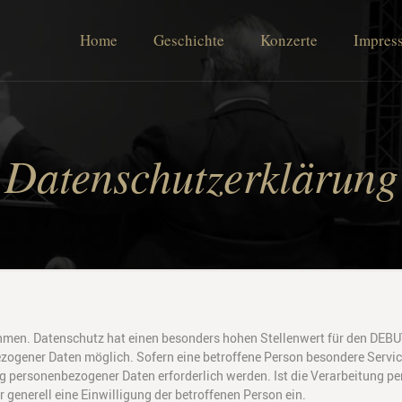
Home
Geschichte
Konzerte
Impres
Datenschutzerklärung
ehmen. Datenschutz hat einen besonders hohen Stellenwert für den DEBU
zogener Daten möglich. Sofern eine betroffene Person besondere Servic
personenbezogener Daten erforderlich werden. Ist die Verarbeitung per
 generell eine Einwilligung der betroffenen Person ein.