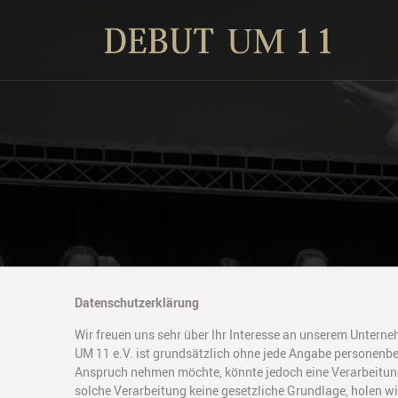
Datenschutzerklärung
Wir freuen uns sehr über Ihr Interesse an unserem Untern
UM 11 e.V. ist grundsätzlich ohne jede Angabe personenbe
Anspruch nehmen möchte, könnte jedoch eine Verarbeitung 
solche Verarbeitung keine gesetzliche Grundlage, holen wir