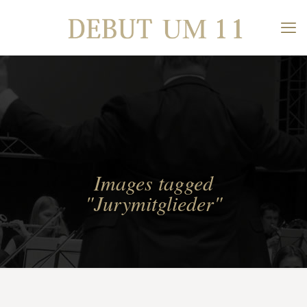
Images tagged
"Jurymitglieder"