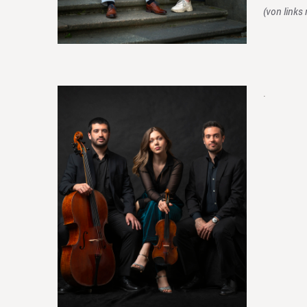
(von links
.