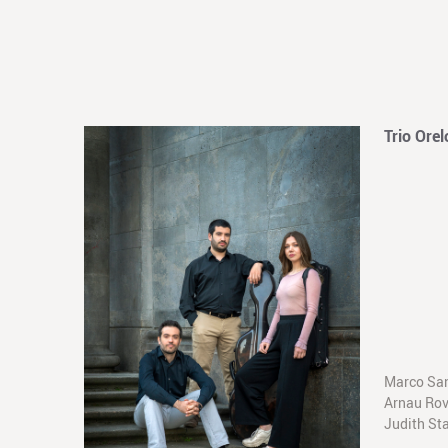
Trio Orel
Marco San
Arnau Rov
Judith Sta