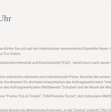
Uhr
dürfen Sie sich auf ein international renommiertes Ensemble freuen: m
s Trio Orelon:
alische Intensität und Emotionalität"(FAZ) - bereits kurz nach seine
Orelon zahlreiche nationale und internationale Preise, darunter den erst
n Sonderpreis für die beste Interpretation des Auftragswerks beim "In
ation des Auftragswerks beim Wettbewerb "Schubert und die Musik der Mod
 wie "Premio Trio di Trieste", "ICM Pinerolo-Torino", dem Schumann-We
einen Namen der Weltsprache Esperanto, in der "Orelon" schlicht "Ohr" b