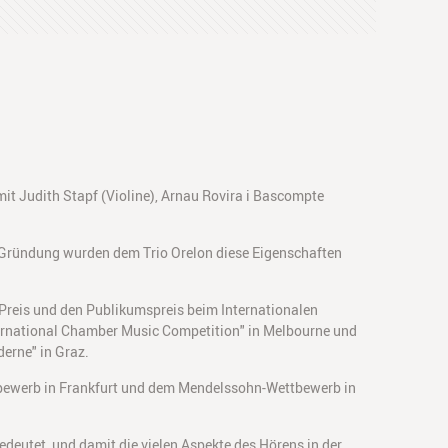
it Judith Stapf (Violine), Arnau Rovira i Bascompte
r Gründung wurden dem Trio Orelon diese Eigenschaften
en Preis und den Publikumspreis beim Internationalen
ternational Chamber Music Competition" in Melbourne und
erne" in Graz.
ttbewerb in Frankfurt und dem Mendelssohn-Wettbewerb in
edeutet, und damit die vielen Aspekte des Hörens in der