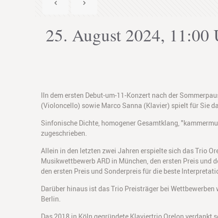
25. August 2024, 11:00 
IIn dem ersten Debut-um-11-Konzert nach der Sommerpause 
(Violoncello) sowie Marco Sanna (Klavier) spielt für Sie da
Sinfonische Dichte, homogener Gesamtklang, "kammermusik
zugeschrieben.
Allein in den letzten zwei Jahren erspielte sich das Trio 
Musikwettbewerb ARD in München, den ersten Preis und de
den ersten Preis und Sonderpreis für die beste Interpret
Darüber hinaus ist das Trio Preisträger bei Wettbewerben
Berlin.
Das 2018 in Köln gegründete Klaviertrio Orelon verdankt s