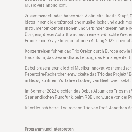
Musik versinnbildlicht.
Zusammengefunden haben sich Violinistin Judith Stapf, Ce
bietet ihnen die größtmögliche musikalische und auch men
Instrumentenkombinationen und verbinden diesen mit eine
Übrigens, dieser Auftritt wird auch eine erwünschte Wiede
Franck- und Ysaye-Interpretationen Anfang 2022, ebenfal
Konzertreisen führen das Trio Orelon durch Europa sowie i
Haus Bonn, das Gewandhaus Leipzig, das Prinzregententh
Dabei präsentieren die drei Musiker innovative thematisc
Repertoire-Recherchen entwickelte das Trio das Projekt "B
in Bezug zu ihrem Vorfahren Ludwig van Beethoven setzt.
Im Sommer 2022 erschien das Debut-Album des Trios mit 
Saarländischen Rundfunk, beim RBB und wurde von der Pre
Künstlerisch betreut wurde das Trio von Prof. Jonathan An
Programm und Interpreten