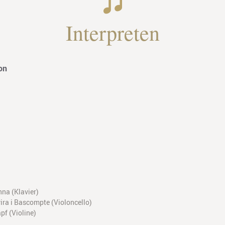
Interpreten
on
na (Klavier)
ira i Bascompte (Violoncello)
pf (Violine)