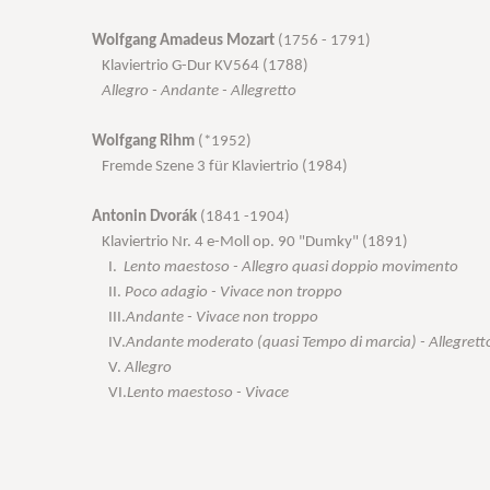
Wolfgang Amadeus Mozart
(1756 - 1791)
Klaviertrio G-Dur KV564 (1788)
Allegro - Andante - Allegretto
Wolfgang Rihm
(*1952)
Fremde Szene 3 für Klaviertrio (1984)
Antonin Dvorák
(1841 -1904)
Klaviertrio Nr. 4 e-Moll op. 90 "Dumky" (1891)
I.
Lento maestoso - Allegro quasi doppio movimento
II.
Poco adagio - Vivace non troppo
III.
Andante - Vivace non troppo
IV.
Andante moderato (quasi Tempo di marcia) - Allegret
V.
Allegro
VI.
Lento maestoso - Vivace