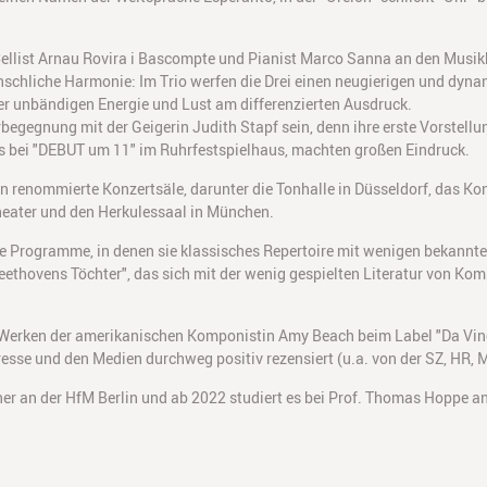
llist Arnau Rovira i Bascompte und Pianist Marco Sanna an den Musikh
schliche Harmonie: Im Trio werfen die Drei einen neugierigen und dynam
r unbändigen Energie und Lust am differenzierten Ausdruck.
rbegegnung mit der Geigerin Judith Stapf sein, denn ihre erste Vorstell
ls bei "DEBUT um 11" im Ruhrfestspielhaus, machten großen Eindruck.
n renommierte Konzertsäle, darunter die Tonhalle in Düsseldorf, das Kon
eater und den Herkulessaal in München.
he Programme, in denen sie klassisches Repertoire mit wenigen bekann
eethovens Töchter", das sich mit der wenig gespielten Literatur von Ko
Werken der amerikanischen Komponistin Amy Beach beim Label "Da Vinci
sse und den Medien durchweg positiv rezensiert (u.a. von der SZ, HR,
er an der HfM Berlin und ab 2022 studiert es bei Prof. Thomas Hoppe an