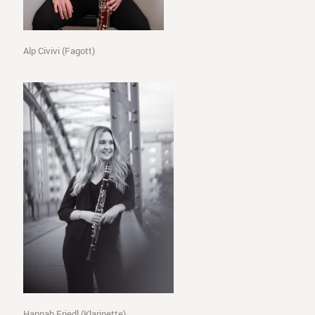
Alp Civivi (Fagott)
Hannah Friedl (Klarinette)