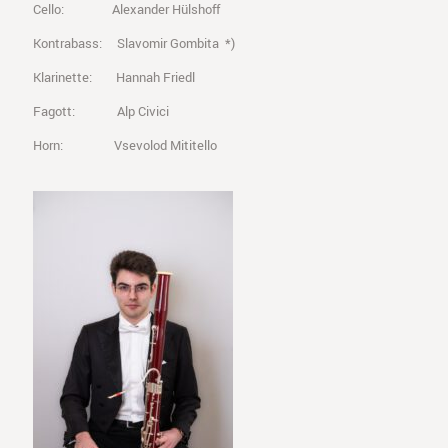
Cello: Alexander Hülshoff
Kontrabass: Slavomir Gombita *)
Klarinette: Hannah Friedl
Fagott: Alp Civici
Horn: Vsevolod Mititello