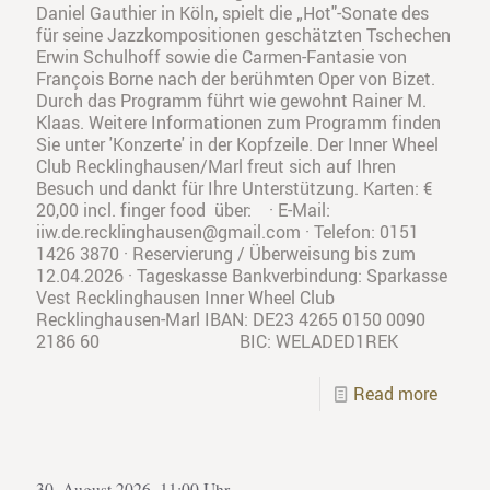
Daniel Gauthier in Köln, spielt die „Hot"-Sonate des
für seine Jazzkompositionen geschätzten Tschechen
Erwin Schulhoff sowie die Carmen-Fantasie von
François Borne nach der berühmten Oper von Bizet.
Durch das Programm führt wie gewohnt Rainer M.
Klaas. Weitere Informationen zum Programm finden
Sie unter 'Konzerte' in der Kopfzeile. Der Inner Wheel
Club Recklinghausen/Marl freut sich auf Ihren
Besuch und dankt für Ihre Unterstützung. Karten: €
20,00 incl. finger food über: · E-Mail:
iiw.de.recklinghausen@gmail.com · Telefon: 0151
1426 3870 · Reservierung / Überweisung bis zum
12.04.2026 · Tageskasse Bankverbindung: Sparkasse
Vest Recklinghausen Inner Wheel Club
Recklinghausen-Marl IBAN: DE23 4265 0150 0090
2186 60 BIC: WELADED1REK
Read more
30. August 2026, 11:00 Uhr