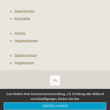
Geschichte
Konzerte
Archiv
Impressionen
Datenschutz
Impressum
Website erstellt von a-mec.com, Recklinghausen
Zum Ändern Ihrer Datenschutzeinstellung, z.B. Erteilung oder Widerruf
2019
von Einwilligungen, klicken Sie hier:
EINSTELLUNGEN