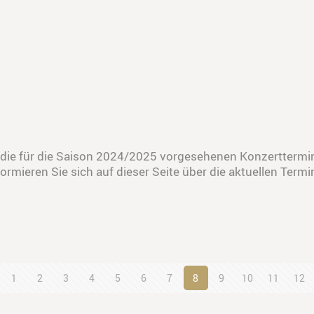
 die für die Saison 2024/2025 vorgesehenen Konzerttermin
rmieren Sie sich auf dieser Seite über die aktuellen Termi
1
2
3
4
5
6
7
8
9
10
11
12