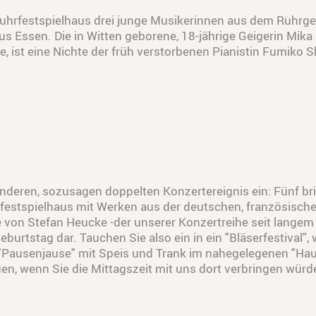
hrfestspielhaus drei junge Musikerinnen aus dem Ruhrgebi
aus Essen. Die in Witten geborene, 18-jährige Geigerin Mik
 ist eine Nichte der früh verstorbenen Pianistin Fumiko S
nderen, sozusagen doppelten Konzertereignis ein: Fünf br
estspielhaus mit Werken aus der deutschen, französische
von Stefan Heucke -der unserer Konzertreihe seit langem 
rtstag dar. Tauchen Sie also ein in ein "Bläserfestival", wi
r "Pausenjause" mit Speis und Trank im nahegelegenen "Ha
uen, wenn Sie die Mittagszeit mit uns dort verbringen würd