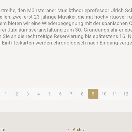
rtreihe, den Münsteraner Musiktheorieprofessor Ulrich Sch
len, zwei erst 23-jährige Musiker, die mit hochvirtuoser 
dem bieten wir eine Wiederbegegnung mit der spanischen Cel
rer Jubiläumsveranstaltung zum 30. Gründungsjahr erleben 
en Sie an die rechtzeitige Reservierung bis spätestens 1
l Eintrittskarten werden chronologisch nach Eingang verge
1
2
3
4
5
6
7
8
9
10
11
12
hte
Archiv