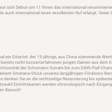
ut sich Debut-um-11 Ihnen das international renommierte 
ls auch international einen exzellenten Ruf erlangt. Seien 
mal ein Gitarrist: der 15-jährige, aus China stammende We
bereits recht konzerterfahrenen jungen Damen aus dem Kos
 Virtuosität der Schumann-Sonate bis zum Edith-Piaf-Cha
nem Smetana-Stück unseres langjährigen Förderers Bernhar
tte denken Sie an die rechtzeitige Reservierung bis späte
atzwahl Eintrittskarten werden chronologisch nach Eingang
ren Besuch!