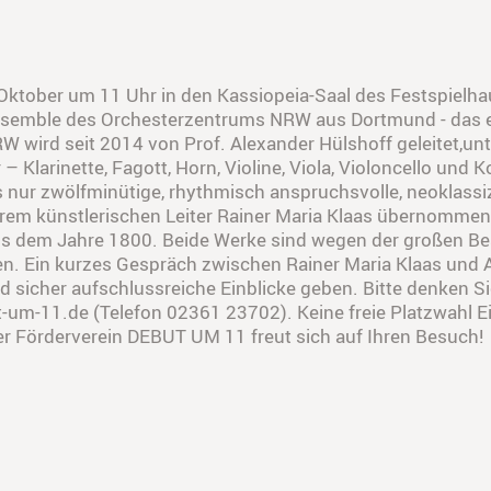
Oktober um 11 Uhr in den Kassiopeia-Saal des Festspielha
 Ensemble des Orchesterzentrums NRW aus Dortmund - das 
wird seit 2014 von Prof. Alexander Hülshoff geleitet,unte
 Klarinette, Fagott, Horn, Violine, Viola, Violoncello un
 nur zwölfminütige, rhythmisch anspruchsvolle, neoklassi
rem künstlerischen Leiter Rainer Maria Klaas übernommen 
s dem Jahre 1800. Beide Werke sind wegen der großen Bes
Ein kurzes Gespräch zwischen Rainer Maria Klaas und Al
 sicher aufschlussreiche Einblicke geben. Bitte denken Sie
-um-11.de (Telefon 02361 23702). Keine freie Platzwahl E
er Förderverein DEBUT UM 11 freut sich auf Ihren Besuch!